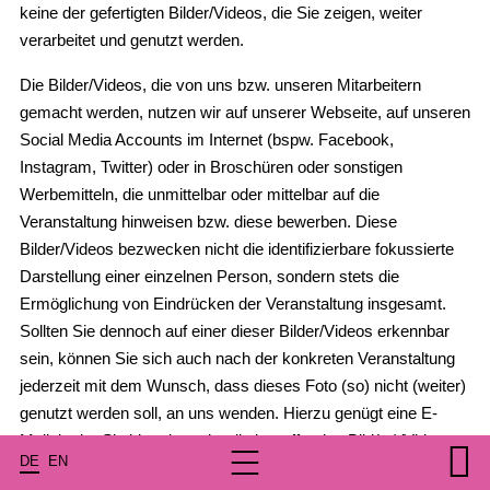
keine der gefertigten Bilder/Videos, die Sie zeigen, weiter
verarbeitet und genutzt werden.
Die Bilder/Videos, die von uns bzw. unseren Mitarbeitern
gemacht werden, nutzen wir auf unserer Webseite, auf unseren
Social Media Accounts im Internet (bspw. Facebook,
Instagram, Twitter) oder in Broschüren oder sonstigen
Werbemitteln, die unmittelbar oder mittelbar auf die
Veranstaltung hinweisen bzw. diese bewerben. Diese
Bilder/Videos bezwecken nicht die identifizierbare fokussierte
Darstellung einer einzelnen Person, sondern stets die
Ermöglichung von Eindrücken der Veranstaltung insgesamt.
Sollten Sie dennoch auf einer dieser Bilder/Videos erkennbar
sein, können Sie sich auch nach der konkreten Veranstaltung
jederzeit mit dem Wunsch, dass dieses Foto (so) nicht (weiter)
genutzt werden soll, an uns wenden. Hierzu genügt eine E-
Mail, in der Sie bitte das oder die betreffenden Bild(er)/Videos
DE
EN
deutlich benennen oder uns anders eine Möglichkeit geben, Sie